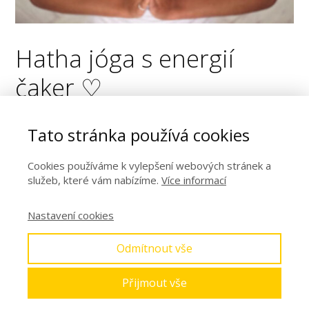
Hatha jóga s energií
čaker ♡
/
Eshop joga
Tato stránka používá cookies
4 videa pro cvičení Hatha jógy podle prastaré indické tradice.
Cookies používáme k vylepšení webových stránek a
880
Kč
služeb, které vám nabízíme.
Více informací
Nastavení cookies
Koupit
Dostupné
Odmítnout vše
Možnosti doručení a platby
Přijmout vše