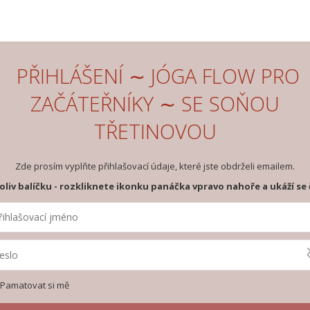
PŘIHLÁŠENÍ ∼ JÓGA FLOW PRO
ZAČÁTEŘNÍKY ∼ SE SOŇOU
TŘETINOVOU
Zde prosím vyplňte přihlašovací údaje, které jste obdrželi emailem.
oliv balíčku - rozkliknete ikonku panáčka vpravo nahoře a ukáží se 
Pamatovat si mě