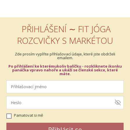
PŘIHLÁŠENÍ ∼ FIT JÓGA
ROZCVIČKY S MARKÉTOU
Zde prosím vyplňte přihlašovací údaje, které jste obdrželi
emailem.
Po přihlášení ke kterémukoliv balíčku - rozkliknete ikonku
panáčka vpravo nahoře a ukáží se členské sekce, které
máte.
Pamatovat si mě
Přihlásit se